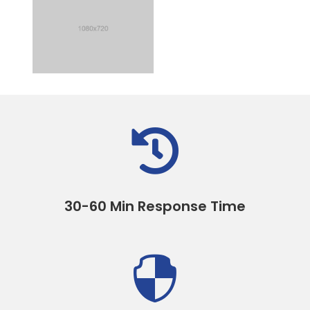

30-60 Min Response Time
